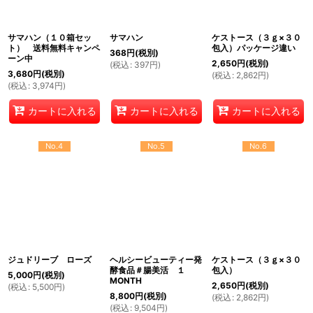
サマハン（１０箱セッ
サマハン
ケストース（３ｇ×３０
ト） 送料無料キャンペ
包入）パッケージ違い
368
円
(税別)
ーン中
2,650
円
(税別)
(
税込
:
397
円
)
3,680
円
(税別)
(
税込
:
2,862
円
)
(
税込
:
3,974
円
)
カートに入れる
カートに入れる
カートに入れる
No.4
No.5
No.6
ジュドリーブ ローズ
ヘルシービューティー発
ケストース（３ｇ×３０
酵食品＃腸美活 １
包入）
5,000
円
(税別)
MONTH
2,650
円
(税別)
(
税込
:
5,500
円
)
8,800
円
(税別)
(
税込
:
2,862
円
)
(
税込
:
9,504
円
)