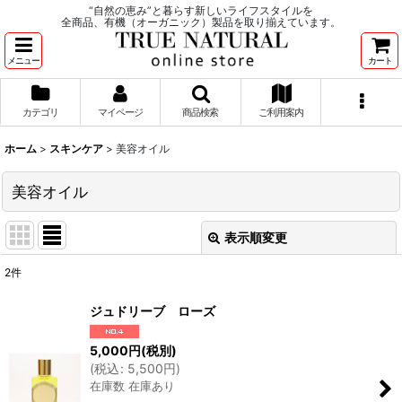
“自然の恵み”と暮らす新しいライフスタイルを
全商品、有機（オーガニック）製品を取り揃えています。
メニュー
カート
カテゴリ
マイページ
商品検索
ご利用案内
ホーム
>
スキンケア
>
美容オイル
美容オイル
表示順変更
閉じる
2
件
表示数
:
ジュドリーブ ローズ
並び順
:
5,000
円
(税別)
(
税込
:
5,500
円
)
在庫数 在庫あり
絞り込む