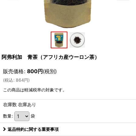
阿弗利加 青茶（アフリカ産ウーロン茶）
販売価格
:
800
円
(税別)
(
税込
:
864
円
)
この商品は軽減税率の対象です。
在庫数 在庫あり
数量
:
袋
返品特約に関する重要事項