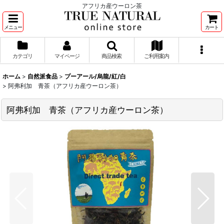
アフリカ産ウーロン茶
メニュー
カート
カテゴリ
マイページ
商品検索
ご利用案内
ホーム
>
自然派食品
>
プーアール/烏龍/紅/白
>
阿弗利加 青茶（アフリカ産ウーロン茶）
阿弗利加 青茶（アフリカ産ウーロン茶）