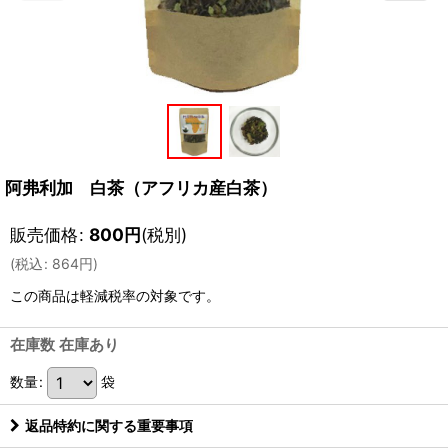
阿弗利加 白茶（アフリカ産白茶）
販売価格
:
800
円
(税別)
(
税込
:
864
円
)
この商品は軽減税率の対象です。
在庫数 在庫あり
数量
:
袋
返品特約に関する重要事項