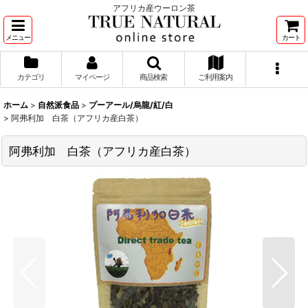
アフリカ産ウーロン茶
メニュー
カート
カテゴリ
マイページ
商品検索
ご利用案内
ホーム
>
自然派食品
>
プーアール/烏龍/紅/白
>
阿弗利加 白茶（アフリカ産白茶）
阿弗利加 白茶（アフリカ産白茶）