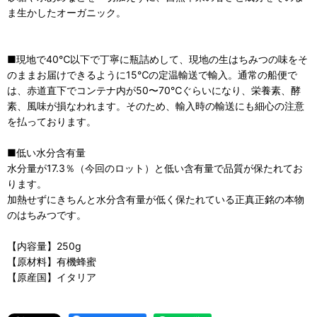
ま生かしたオーガニック。
■現地で40℃以下で丁寧に瓶詰めして、現地の生はちみつの味をそ
のままお届けできるように15℃の定温輸送で輸入。通常の船便で
は、赤道直下でコンテナ内が50〜70℃ぐらいになり、栄養素、酵
素、風味が損なわれます。そのため、輸入時の輸送にも細心の注意
を払っております。
■低い水分含有量
水分量が17.3％（今回のロット）と低い含有量で品質が保たれてお
ります。
加熱せずにきちんと水分含有量が低く保たれている正真正銘の本物
のはちみつです。
【内容量】250g
【原材料】有機蜂蜜
【原産国】イタリア