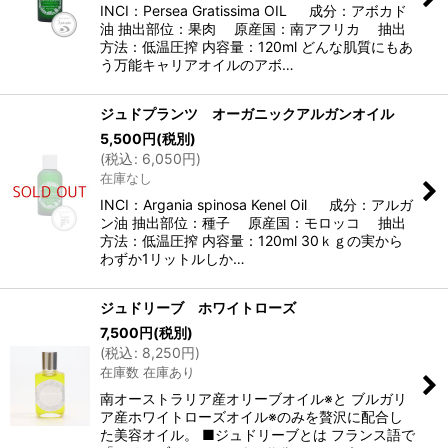
INCI：Persea Gratissima OIL 成分：アボカド
油 抽出部位：果肉 原産国：南アフリカ 抽出
方法：低温圧搾 内容量：120ml どんな肌質にもあ
う万能キャリアオイルのアボ…
ジュドプランツ オーガニックアルガンオイル
5,500
円
(税別)
(
税込
:
6,050
円
)
在庫なし
INCI：Argania spinosa Kenel Oil 成分：アルガ
ン油 抽出部位：種子 原産国：モロッコ 抽出
方法：低温圧搾 内容量：120ml 30ｋｇの実から
わずか1リットルしか…
ジュドリーブ ホワイトローズ
7,500
円
(税別)
(
税込
:
8,250
円
)
在庫数 在庫あり
南オーストラリア産オリーブオイル※と ブルガリ
ア産ホワイトローズオイル※のみを贅沢に配合し
た美容オイル。 ■ジュドリーブとは フランス語で