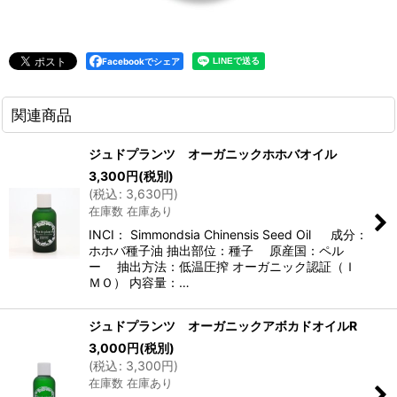
Facebookでシェア
関連商品
ジュドプランツ オーガニックホホバオイル
3,300
円
(税別)
(
税込
:
3,630
円
)
在庫数 在庫あり
INCI： Simmondsia Chinensis Seed Oil 成分：
ホホバ種子油 抽出部位：種子 原産国：ペル
ー 抽出方法：低温圧搾 オーガニック認証（Ｉ
ＭＯ） 内容量：…
ジュドプランツ オーガニックアボカドオイルR
3,000
円
(税別)
(
税込
:
3,300
円
)
在庫数 在庫あり