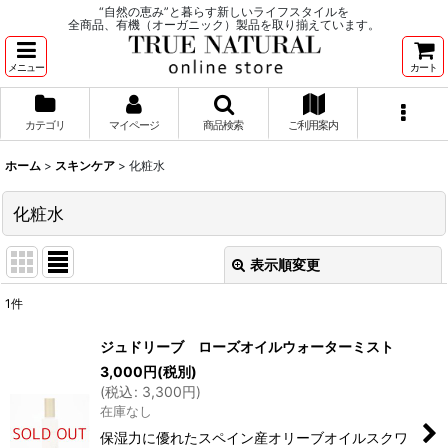
“自然の恵み”と暮らす新しいライフスタイルを
全商品、有機（オーガニック）製品を取り揃えています。
メニュー
カート
カテゴリ
マイページ
商品検索
ご利用案内
ホーム
>
スキンケア
>
化粧水
化粧水
表示順変更
閉じる
1
件
表示数
:
ジュドリーブ ローズオイルウォーターミスト
3,000
円
(税別)
並び順
:
(
税込
:
3,300
円
)
在庫なし
絞り込む
保湿力に優れたスペイン産オリーブオイルスクワ