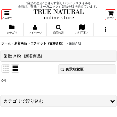
“自然の恵み”と暮らす新しいライフスタイルを
全商品、有機（オーガニック）製品を取り揃えています。
メニュー
カート
カテゴリ
マイページ
商品検索
ご利用案内
ホーム
>
新着商品
>
エチケット（歯磨き粉）
>
歯磨き粉
歯磨き粉
[
新着商品
]
表示順変更
閉じる
0
件
表示数
:
並び順
:
カテゴリで絞り込む
絞り込む
エチケット（歯磨き粉） (全商品)