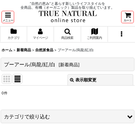
“自然の恵み”と暮らす新しいライフスタイルを
全商品、有機（オーガニック）製品を取り揃えています。
メニュー
カート
カテゴリ
マイページ
商品検索
ご利用案内
ホーム
>
新着商品
>
自然派食品
>
プーアール/烏龍/紅/白
プーアール/烏龍/紅/白
[
新着商品
]
表示順変更
閉じる
0
件
表示数
:
並び順
:
カテゴリで絞り込む
絞り込む
自然派食品 (全商品)