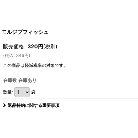
モルジブフィッシュ
販売価格
:
320
円
(税別)
(
税込
:
346
円
)
この商品は軽減税率の対象です。
在庫数 在庫あり
数量
:
袋
返品特約に関する重要事項