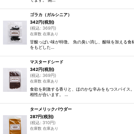
ゴラカ（ガルシニア）
342
円
(税別)
(
税込
:
369
円
)
在庫数 在庫あり
甘酸っぱい味が特徴。 魚の臭い消し、酸味を加える食
をもどした…
マスタードシード
342
円
(税別)
(
税込
:
369
円
)
在庫数 在庫あり
食欲を刺激する香りと、ほのかな辛みをもつスパイス。
相性が合います。 …
ターメリックパウダー
287
円
(税別)
(
税込
:
310
円
)
在庫数 在庫あり