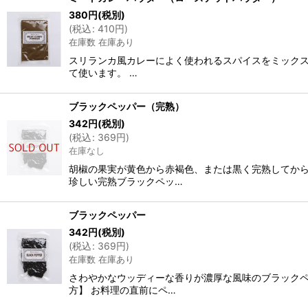
380
円
(税別)
(
税込
:
410
円
)
在庫数 在庫あり
スリランカ風カレーによく使われるスパイスをミックス
て使います。 …
ブラックペッパー（完熟）
342
円
(税別)
(
税込
:
369
円
)
在庫なし
胡椒の果実が黄色から赤褐色、または黒く完熟してから
珍しい完熟ブラックペッ…
ブラックペッパー
342
円
(税別)
(
税込
:
369
円
)
在庫数 在庫あり
さわやかなウッディーな香りが濃厚な風味のブラックペ
方】 お料理の直前にペ…