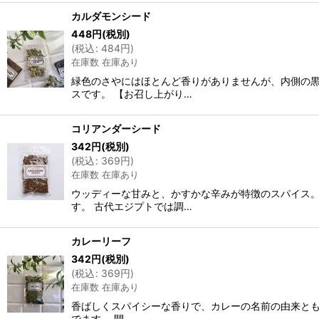
カルダモンシード
448
円
(税別)
(
税込
:
484
円
)
在庫数 在庫あり
緑色のさやにはほとんど香りがありませんが、内側の黒
スです。 【お召し上がり…
コリアンダーシード
342
円
(税別)
(
税込
:
369
円
)
在庫数 在庫あり
ウッディーな甘みと、かすかな辛みが特徴のスパイス。
す。 古代エジプトでは調…
カレーリーフ
342
円
(税別)
(
税込
:
369
円
)
在庫数 在庫あり
香ばしくスパイシーな香りで、カレーの名前の由来とも
でます。 開…