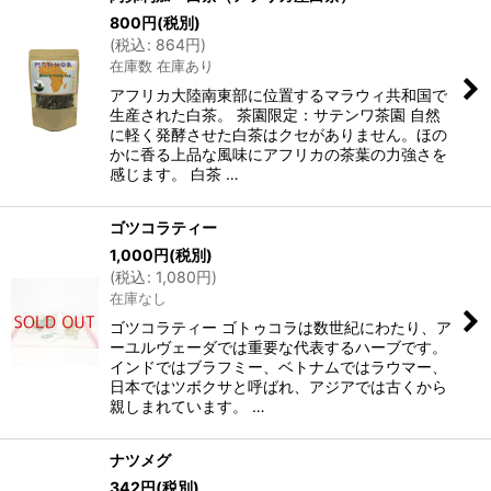
800
円
(税別)
(
税込
:
864
円
)
在庫数 在庫あり
アフリカ大陸南東部に位置するマラウィ共和国で
生産された白茶。 茶園限定：サテンワ茶園 自然
に軽く発酵させた白茶はクセがありません。ほの
かに香る上品な風味にアフリカの茶葉の力強さを
感じます。 白茶 …
ゴツコラティー
1,000
円
(税別)
(
税込
:
1,080
円
)
在庫なし
ゴツコラティー ゴトゥコラは数世紀にわたり、ア
ーユルヴェーダでは重要な代表するハーブです。
インドではブラフミー、ベトナムではラウマー、
日本ではツボクサと呼ばれ、アジアでは古くから
親しまれています。 …
ナツメグ
342
円
(税別)