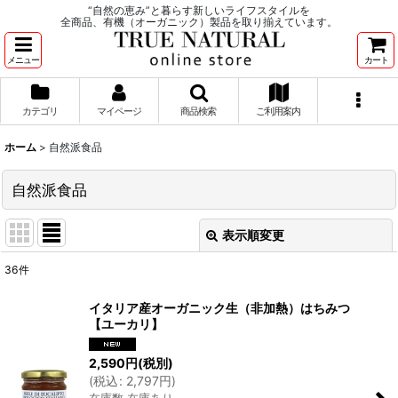
“自然の恵み”と暮らす新しいライフスタイルを
全商品、有機（オーガニック）製品を取り揃えています。
メニュー
カート
カテゴリ
マイページ
商品検索
ご利用案内
ホーム
>
自然派食品
自然派食品
表示順変更
閉じる
36
件
サブカテゴリ
:
イタリア産オーガニック生（非加熱）はちみつ
【ユーカリ】
表示数
:
2,590
円
(税別)
(
税込
:
2,797
円
)
並び順
:
在庫数 在庫あり