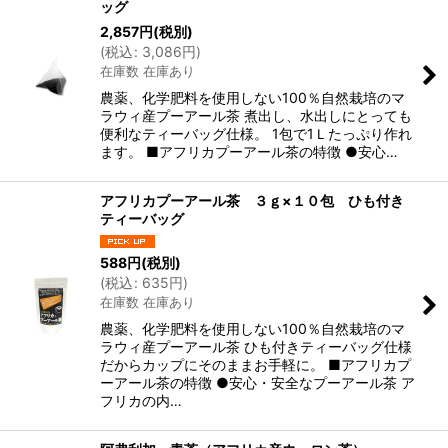
ッグ
2,857
円
(税別)
(
税込
:
3,086
円
)
在庫数 在庫あり
農薬、化学肥料を使用しない100％自然栽培のマ
ラウィ産プーアール茶 煮出し、水出しにとっても
便利なティーバッグ仕様。 1包で1Ｌたっぷり作れ
ます。 ■アフリカプーアール茶の特徴 ●安心…
アフリカプーアール茶 ３ｇ×１０包 ひも付き
ティーバッグ
588
円
(税別)
(
税込
:
635
円
)
在庫数 在庫あり
農薬、化学肥料を使用しない100％自然栽培のマ
ラウィ産プーアール茶 ひも付きティーバッグ仕様
だからカップにそのままお手軽に。 ■アフリカプ
ーアール茶の特徴 ●安心・安全なプーアール茶 ア
フリカの内…