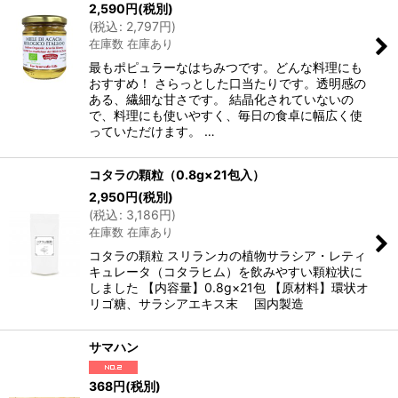
2,590
円
(税別)
(
税込
:
2,797
円
)
在庫数 在庫あり
最もポピュラーなはちみつです。どんな料理にも
おすすめ！ さらっとした口当たりです。透明感の
ある、繊細な甘さです。 結晶化されていないの
で、料理にも使いやすく、毎日の食卓に幅広く使
っていただけます。 …
コタラの顆粒（0.8g×21包入）
2,950
円
(税別)
(
税込
:
3,186
円
)
在庫数 在庫あり
コタラの顆粒 スリランカの植物サラシア・レティ
キュレータ（コタラヒム）を飲みやすい顆粒状に
しました 【内容量】0.8g×21包 【原材料】環状オ
リゴ糖、サラシアエキス末 国内製造
サマハン
368
円
(税別)