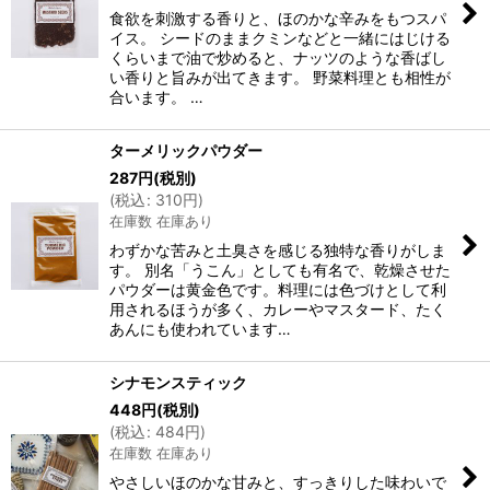
食欲を刺激する香りと、ほのかな辛みをもつスパ
イス。 シードのままクミンなどと一緒にはじける
くらいまで油で炒めると、ナッツのような香ばし
い香りと旨みが出てきます。 野菜料理とも相性が
合います。 …
ターメリックパウダー
287
円
(税別)
(
税込
:
310
円
)
在庫数 在庫あり
わずかな苦みと土臭さを感じる独特な香りがしま
す。 別名「うこん」としても有名で、乾燥させた
パウダーは黄金色です。料理には色づけとして利
用されるほうが多く、カレーやマスタード、たく
あんにも使われています…
シナモンスティック
448
円
(税別)
(
税込
:
484
円
)
在庫数 在庫あり
やさしいほのかな甘みと、すっきりした味わいで