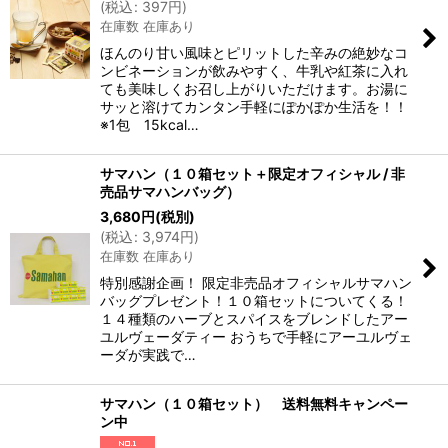
(
税込
:
397
円
)
在庫数 在庫あり
ほんのり甘い風味とピリットした辛みの絶妙なコ
ンビネーションが飲みやすく、牛乳や紅茶に入れ
ても美味しくお召し上がりいただけます。お湯に
サッと溶けてカンタン手軽にぽかぽか生活を！！
※1包 15kcal…
サマハン（１０箱セット＋限定オフィシャル / 非
売品サマハンバッグ）
3,680
円
(税別)
(
税込
:
3,974
円
)
在庫数 在庫あり
特別感謝企画！ 限定非売品オフィシャルサマハン
バッグプレゼント！１０箱セットについてくる！
１４種類のハーブとスパイスをブレンドしたアー
ユルヴェーダティー おうちで手軽にアーユルヴェ
ーダが実践で…
サマハン（１０箱セット） 送料無料キャンペー
ン中