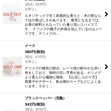
(
税込
:
369
円
)
在庫なし
エキゾチックで甘く刺激的な香りと、木の実なら
ではの香ばしさがあります。 食用となるまでは、
お香の材料ともなっていた薫り高いスパイスで
す。 ナツメグの種子の外側を包んでいるのはメー
スです。ナツメグの…
メース
380
円
(税別)
(
税込
:
410
円
)
在庫なし
ナツメグの種衣の部分。レース状の鮮やかな赤い
色をしており、独特の甘い芳香がある。ナツメグ
より柔らかな繊細な風味。 【お召し上がり方】
焼菓子やデザート、飲み物やスープなどによくあ
います。小さく…
ブラックペッパー（完熟）
342
円
(税別)
(
税込
:
369
円
)