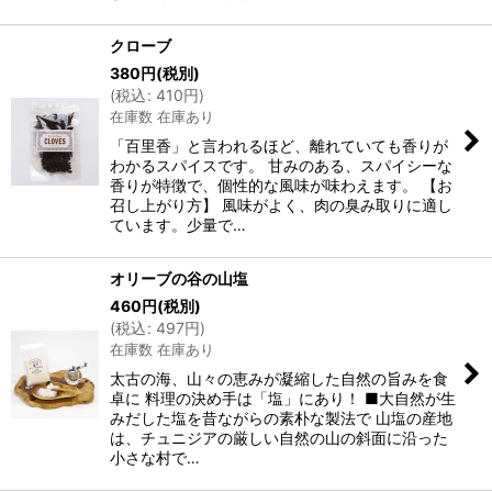
クローブ
380
円
(税別)
(
税込
:
410
円
)
在庫数 在庫あり
「百里香」と言われるほど、離れていても香りが
わかるスパイスです。 甘みのある、スパイシーな
香りが特徴で、個性的な風味が味わえます。 【お
召し上がり方】 風味がよく、肉の臭み取りに適し
ています。少量で…
オリーブの谷の山塩
460
円
(税別)
(
税込
:
497
円
)
在庫数 在庫あり
太古の海、山々の恵みが凝縮した自然の旨みを食
卓に 料理の決め手は「塩」にあり！ ■大自然が生
みだした塩を昔ながらの素朴な製法で 山塩の産地
は、チュニジアの厳しい自然の山の斜面に沿った
小さな村で…