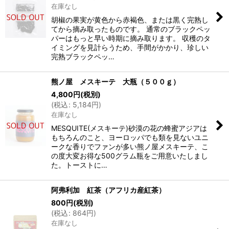
在庫なし
胡椒の果実が黄色から赤褐色、または黒く完熟し
てから摘み取ったものです。 通常のブラックペッ
パーはもっと早い時期に摘み取ります。 収穫のタ
イミングを見計らうため、手間がかかり、珍しい
完熟ブラックペッ…
熊ノ屋 メスキーテ 大瓶（５００ｇ）
4,800
円
(税別)
(
税込
:
5,184
円
)
在庫なし
MESQUITE(メスキーテ)砂漠の花の蜂蜜アジアは
もちろんのこと、ヨーロッパでも類を見ないユニ
ークな香りでファンが多い熊ノ屋メスキーテ、こ
の度大変お得な500グラム瓶をご用意いたしまし
た。トーストに…
阿弗利加 紅茶（アフリカ産紅茶）
800
円
(税別)
(
税込
:
864
円
)
在庫なし