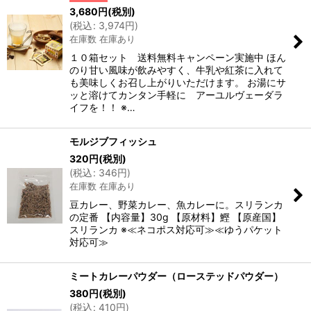
3,680
円
(税別)
(
税込
:
3,974
円
)
在庫数 在庫あり
１０箱セット 送料無料キャンペーン実施中 ほん
のり甘い風味が飲みやすく、牛乳や紅茶に入れて
も美味しくお召し上がりいただけます。 お湯にサ
ッと溶けてカンタン手軽に アーユルヴェーダラ
イフを！！ ※…
モルジブフィッシュ
320
円
(税別)
(
税込
:
346
円
)
在庫数 在庫あり
豆カレー、野菜カレー、魚カレーに。スリランカ
の定番 【内容量】30g 【原材料】鰹 【原産国】
スリランカ ※≪ネコポス対応可≫≪ゆうパケット
対応可≫
ミートカレーパウダー（ローステッドパウダー）
380
円
(税別)
(
税込
:
410
円
)