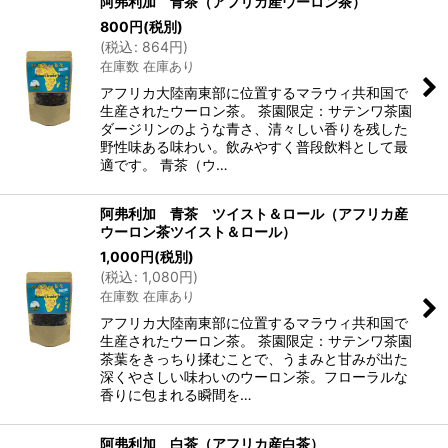
阿弗利加 青茶（アフリカ産ウーロン茶）
800
円
(税別)
(
税込
:
864
円
)
在庫数 在庫あり
アフリカ大陸南東部に位置するマラウィ共和国で
生産されたウーロン茶。 茶園限定：サテンワ茶園
ダージリンのような青さ、清々しい香りを残した
野性味ある味わい。飲みやすく普段飲料として最
適です。 青茶（ウ…
阿弗利加 青茶 ツイスト＆ロール（アフリカ産
ウーロン茶ツイスト＆ロール）
1,000
円
(税別)
(
税込
:
1,080
円
)
在庫数 在庫あり
アフリカ大陸南東部に位置するマラウィ共和国で
生産されたウーロン茶。 茶園限定：サテンワ茶園
茶葉をきっちり揉むことで、うまみと甘みが出た
深くやさしい味わいのウーロン茶。フローラルな
香りに包まれる瞬間を…
阿弗利加 白茶（アフリカ産白茶）