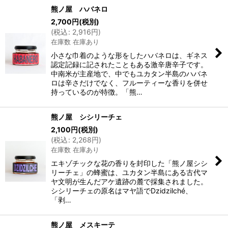
熊ノ屋 ハバネロ
2,700
円
(税別)
(
税込
:
2,916
円
)
在庫数 在庫あり
小さな巾着のような形をしたハバネロは、ギネス
認定記録に記されたこともある激辛唐辛子です。
中南米が主産地で、中でもユカタン半島のハバネ
ロは辛さだけでなく、フルーティーな香りを併せ
持っているのが特徴。「熊…
熊ノ屋 シシリーチェ
2,100
円
(税別)
(
税込
:
2,268
円
)
在庫数 在庫あり
エキゾチックな花の香りを封印した「熊ノ屋シシ
リーチェ」の蜂蜜は、ユカタン半島にある古代マ
ヤ文明が生んだアケ遺跡の麓で採集されました。
シシリーチェの原名はマヤ語でDzidzilché、
「剥…
熊ノ屋 メスキーテ