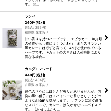
す。 開…
ランペ
240
円
(税別)
(
税込
:
259
円
)
在庫数 在庫あり
甘い香りを持つハーブです。 エビやカニ、魚介類
の煮物や蒸し物によくつかわれ、またスリランカ
風カレーには必ずと言っていいほど使われている
ハーブです。 ※カットの大きさは入荷時期により
異なる場合…
カルダモンシード
448
円
(税別)
(
税込
:
484
円
)
在庫数 在庫あり
緑色のさやにはほとんど香りがありませんが、内
側の黒い種子にはスパイシーな香りとしょうがの
ような刺激的な味がします。 サフランに次ぐ高価
なスパイスで、カレーには欠かせないスパイスで
す。 【お召し上がり…