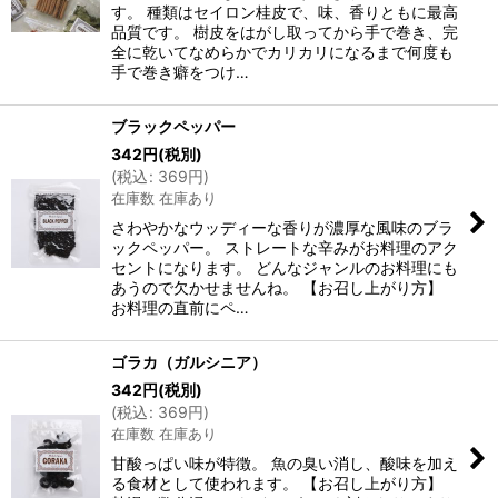
す。 種類はセイロン桂皮で、味、香りともに最高
品質です。 樹皮をはがし取ってから手で巻き、完
全に乾いてなめらかでカリカリになるまで何度も
手で巻き癖をつけ…
ブラックペッパー
342
円
(税別)
(
税込
:
369
円
)
在庫数 在庫あり
さわやかなウッディーな香りが濃厚な風味のブラ
ックペッパー。 ストレートな辛みがお料理のアク
セントになります。 どんなジャンルのお料理にも
あうので欠かせませんね。 【お召し上がり方】
お料理の直前にペ…
ゴラカ（ガルシニア）
342
円
(税別)
(
税込
:
369
円
)
在庫数 在庫あり
甘酸っぱい味が特徴。 魚の臭い消し、酸味を加え
る食材として使われます。 【お召し上がり方】