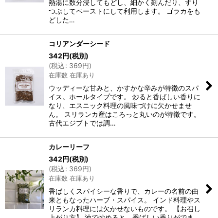
熱湯に数分浸してもどし、細かく刻んだり、すり
つぶしてペーストにして利用します。 ゴラカをも
どした…
コリアンダーシード
342
円
(税別)
(
税込
:
369
円
)
在庫数 在庫あり
ウッディーな甘みと、かすかな辛みが特徴のスパ
イス。ホールタイプです。 炒ると香ばしい香りに
なり、エスニック料理の風味づけに欠かせませ
ん。 スリランカ産はころっと丸いのが特徴です。
古代エジプトでは調…
カレーリーフ
342
円
(税別)
(
税込
:
369
円
)
在庫数 在庫あり
香ばしくスパイシーな香りで、カレーの名前の由
来ともなったハーブ・スパイス。 インド料理やス
リランカ料理には欠かせないものです。 【お召し
上がり方】 油で炒めると、香ばしい香りがでま