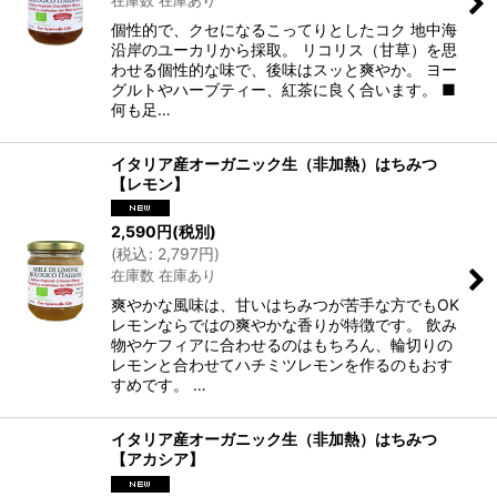
個性的で、クセになるこってりとしたコク 地中海
絞り込む
沿岸のユーカリから採取。 リコリス（甘草）を思
わせる個性的な味で、後味はスッと爽やか。 ヨー
グルトやハーブティー、紅茶に良く合います。 ■
何も足…
イタリア産オーガニック生（非加熱）はちみつ
【レモン】
2,590
円
(税別)
(
税込
:
2,797
円
)
在庫数 在庫あり
爽やかな風味は、甘いはちみつが苦手な方でもOK
レモンならではの爽やかな香りが特徴です。 飲み
物やケフィアに合わせるのはもちろん、輪切りの
レモンと合わせてハチミツレモンを作るのもおす
すめです。 …
イタリア産オーガニック生（非加熱）はちみつ
【アカシア】