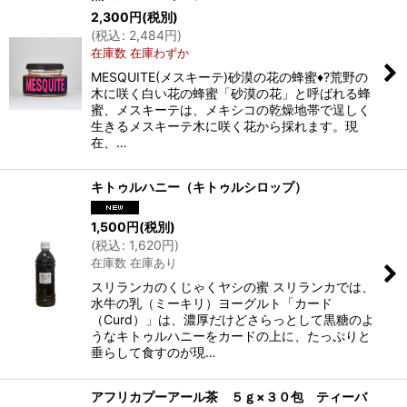
2,300
円
(税別)
(
税込
:
2,484
円
)
在庫数 在庫わずか
MESQUITE(メスキーテ)砂漠の花の蜂蜜♦?荒野の
木に咲く白い花の蜂蜜「砂漠の花」と呼ばれる蜂
蜜、メスキーテは、メキシコの乾燥地帯で逞しく
生きるメスキーテ木に咲く花から採れます。現
在、…
キトゥルハニー（キトゥルシロップ）
1,500
円
(税別)
(
税込
:
1,620
円
)
在庫数 在庫あり
スリランカのくじゃくヤシの蜜 スリランカでは、
水牛の乳（ミーキリ）ヨーグルト「カード
（Curd）」は、濃厚だけどさらっとして黒糖のよ
うなキトゥルハニーをカードの上に、たっぷりと
垂らして食すのが現…
アフリカプーアール茶 ５ｇ×３０包 ティーバ