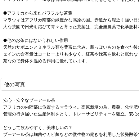
●アフリカから来たパワフルな茶葉
マラウィはアフリカ南部の緑豊かな高原の国。赤道から程近く強い日
大な茶園で日光を浴びて青々と育った茶葉は、完全無農薬で化学肥料
●他のお茶にはないうれしい作用
天然のサポニンとミネラル類を豊富に含み、脂っぽいものを食べた後
ェインの含有量はコーヒーよりも少なく、紅茶や緑茶を飲むと眠れな
茶なので身体を温める作用に優れています。
他の写真
安心・安全なプーアール茶
アフリカの内陸部に位置するマラウィ。高原栽培の為、農薬、化学肥
管理の行き届いた生産体制をとり、トレーサビリティーを確立、安心
どうして飲みやすく、美味しいの？
プーアール茶は麹菌やカビ菌などの微生物の働きを利用した後発酵茶