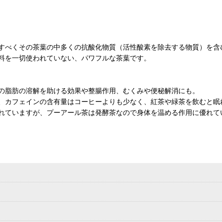
すべくその茶葉の中多くの抗酸化物質（活性酸素を除去する物質）を含
料を一切使われていない、パワフルな茶葉です。
の脂肪の溶解を助ける効果や整腸作用、むくみや便秘解消にも。
、カフェインの含有量はコーヒーよりも少なく、紅茶や緑茶を飲むと眠
れていますが、プーアール茶は発酵茶なので身体を温める作用に優れて