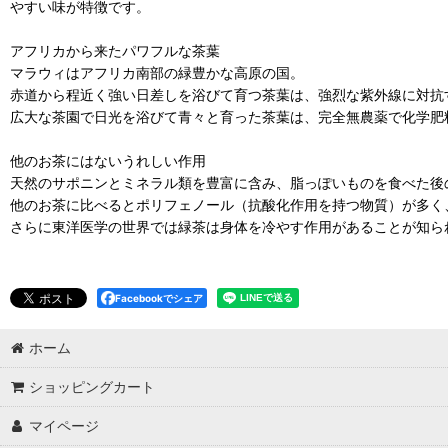
やすい味が特徴です。
アフリカから来たパワフルな茶葉
マラウィはアフリカ南部の緑豊かな高原の国。
赤道から程近く強い日差しを浴びて育つ茶葉は、強烈な紫外線に対抗
広大な茶園で日光を浴びて青々と育った茶葉は、完全無農薬で化学肥
他のお茶にはないうれしい作用
天然のサポニンとミネラル類を豊富に含み、脂っぽいものを食べた後
他のお茶に比べるとポリフェノール（抗酸化作用を持つ物質）が多く
さらに東洋医学の世界では緑茶は身体を冷やす作用があることが知ら
Facebookでシェア
ホーム
ショッピングカート
マイページ