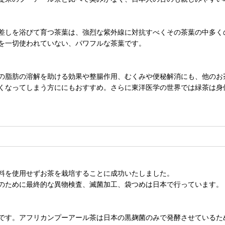
差しを浴びて育つ茶葉は、強烈な紫外線に対抗すべくその茶葉の中多く
を一切使われていない、パワフルな茶葉です。
の脂肪の溶解を助ける効果や整腸作用、むくみや便秘解消にも、他のお
くなってしまう方ににもおすすめ。さらに東洋医学の世界では緑茶は身
料を使用せずお茶を栽培することに成功いたしました。
のために最終的な異物検査、滅菌加工、袋つめは日本で行っています。
です。アフリカンプーアール茶は日本の黒麹菌のみで発酵させているた