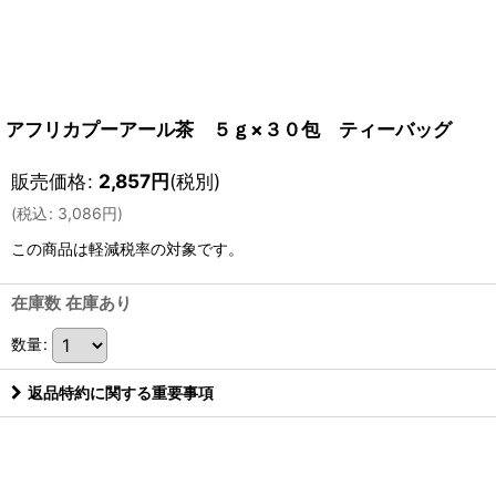
アフリカプーアール茶 ５ｇ×３０包 ティーバッグ
販売価格
:
2,857
円
(税別)
(
税込
:
3,086
円
)
この商品は軽減税率の対象です。
在庫数 在庫あり
数量
:
返品特約に関する重要事項