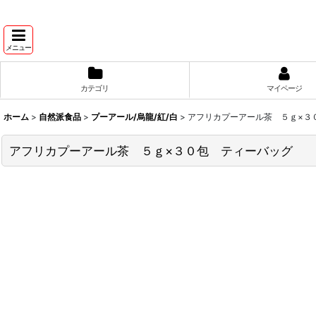
メニュー
カテゴリ
マイページ
ホーム
>
自然派食品
>
プーアール/烏龍/紅/白
>
アフリカプーアール茶 ５ｇ×３
アフリカプーアール茶 ５ｇ×３０包 ティーバッグ